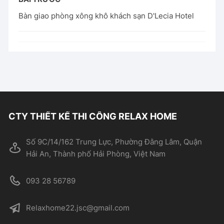
Bàn giao phòng xông khô khách sạn D'Lecia Hotel
CTY THIẾT KẾ THI CÔNG RELAX HOME
Số 9C/14/162 Trung Lực, Phường Đằng Lâm, Quận
Hải An, Thành phố Hải Phòng, Việt Nam
093 28 56789
Relaxhome22.jsc@gmail.com