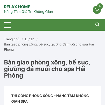
Chuyển
RELAX HOME
0
tới
Nâng Tầm Giá Trị Không Gian
nội
dung
Trang chủ
Dự án
Bàn giao phòng xông, bể sục, giường đá muối cho spa Hải
Phòng
Bàn giao phòng xông, bể sục,
giường đá muối cho spa Hải
Phòng
THI CÔNG PHÒNG XÔNG – NÂNG TẦM KHÔNG
GIAN SPA